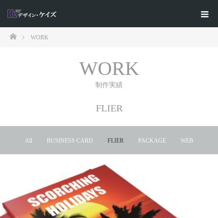
ホーム
WORK
WORK
制作実績
FLIER
All
BUSINESS CARD
FLIER
PACKAGE
WEB